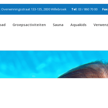
:
Overwinningsstraat 133-135, 2830 Willebroek
Tel:
03 / 860 70 00
Fax
bad
Groepsactiviteiten
Sauna
Aquakids
Verwen