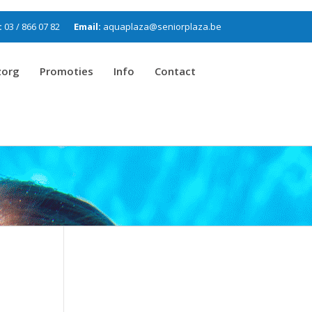
:
03 / 866 07 82
Email:
aquaplaza@seniorplaza.be
zorg
Promoties
Info
Contact