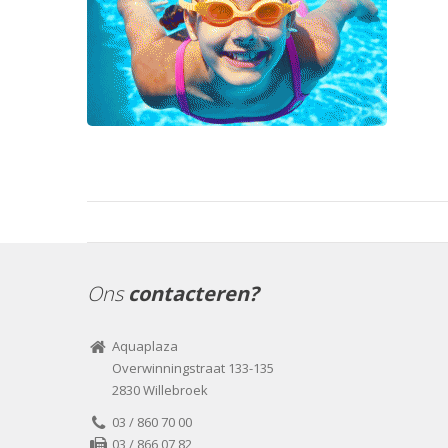
Ons
contacteren?
Aquaplaza
Overwinningstraat 133-135
2830 Willebroek
03 / 860 70 00
03 / 866 07 82