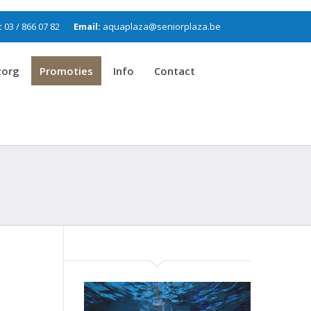
:
03 / 866 07 82
Email:
aquaplaza@seniorplaza.be
zorg
Promoties
Info
Contact