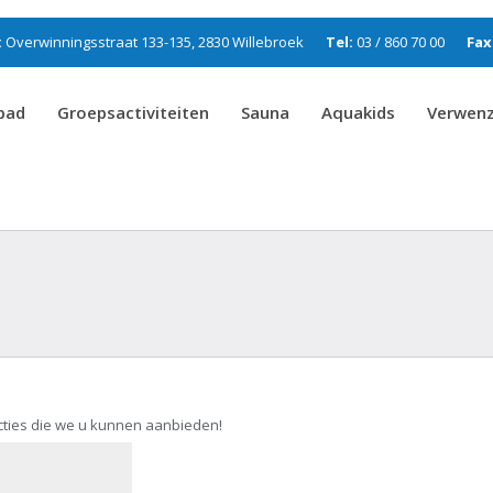
:
Overwinningsstraat 133-135, 2830 Willebroek
Tel:
03 / 860 70 00
Fax
bad
Groepsactiviteiten
Sauna
Aquakids
Verwen
ties die we u kunnen aanbieden!