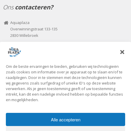
Ons
contacteren?
Aquaplaza
Overwinningstraat 133-135
2830 Willebroek
03 / 860 70 00
03 / 866 07 82
aquaplaza@seniorplaza.be
Om de beste ervaringen te bieden, gebruiken wij technologieën
Onze
openingsuren
zoals cookies om informatie over je apparaat op te slaan en/of te
raadplegen. Door in te stemmen met deze technologieën kunnen
wij gegevens zoals surfgedrag of unieke ID's op deze website
Voorlopig zijn we uitsluitend open tijdens de kantooruren of op
verwerken. Als je geen toestemming geeft of uw toestemming
intrekt, kan dit een nadelige invloed hebben op bepaalde functies
individuele vraag!
en mogelijkheden.
Alle accepteren
Copyright © 2019 - Aquaplaza -
Privacybeleid
-
Cookiebeleid