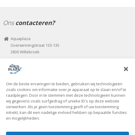
Ons
contacteren?
Aquaplaza
Overwinningstraat 133-135
2830 Willebroek
03 / 860 70 00
03 / 866 07 82
aquaplaza@seniorplaza.be
Om de beste ervaringen te bieden, gebruiken wij technologieën
Onze
openingsuren
zoals cookies om informatie over je apparaat op te slaan en/of te
raadplegen. Door in te stemmen met deze technologieën kunnen
wij gegevens zoals surfgedrag of unieke ID's op deze website
Voorlopig zijn we uitsluitend open tijdens de kantooruren of op
verwerken. Als je geen toestemming geeft of uw toestemming
intrekt, kan dit een nadelige invloed hebben op bepaalde functies
individuele vraag!
en mogelijkheden.