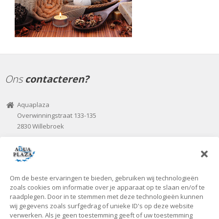
Ons
contacteren?
Aquaplaza
Overwinningstraat 133-135
2830 Willebroek
03 / 860 70 00
03 / 866 07 82
aquaplaza@seniorplaza.be
Om de beste ervaringen te bieden, gebruiken wij technologieën
Onze
openingsuren
zoals cookies om informatie over je apparaat op te slaan en/of te
raadplegen. Door in te stemmen met deze technologieën kunnen
wij gegevens zoals surfgedrag of unieke ID's op deze website
Voorlopig zijn we uitsluitend open tijdens de kantooruren of op
verwerken. Als je geen toestemming geeft of uw toestemming