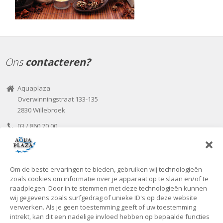
Ons
contacteren?
Aquaplaza
Overwinningstraat 133-135
2830 Willebroek
03 / 860 70 00
03 / 866 07 82
aquaplaza@seniorplaza.be
Om de beste ervaringen te bieden, gebruiken wij technologieën
Onze
openingsuren
zoals cookies om informatie over je apparaat op te slaan en/of te
raadplegen. Door in te stemmen met deze technologieën kunnen
wij gegevens zoals surfgedrag of unieke ID's op deze website
Voorlopig zijn we uitsluitend open tijdens de kantooruren of op
verwerken. Als je geen toestemming geeft of uw toestemming
individuele vraag!
intrekt, kan dit een nadelige invloed hebben op bepaalde functies