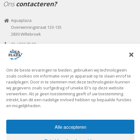
Ons
contacteren?
Aquaplaza
Overwinningstraat 133-135
2830 Willebroek
03 / 860 70 00
03 / 866 07 82
aquaplaza@seniorplaza.be
Om de beste ervaringen te bieden, gebruiken wij technologieën
Onze
openingsuren
zoals cookies om informatie over je apparaat op te slaan en/of te
raadplegen. Door in te stemmen met deze technologieën kunnen
wij gegevens zoals surfgedrag of unieke ID's op deze website
Voorlopig zijn we uitsluitend open tijdens de kantooruren of op
verwerken. Als je geen toestemming geeft of uw toestemming
individuele vraag!
intrekt, kan dit een nadelige invloed hebben op bepaalde functies
en mogelijkheden.
Alle accepteren
Copyright © 2019 - Aquaplaza -
Privacybeleid
-
Cookiebeleid
Home
Zwembad
Aquagym
Infraroodsauna
Sauna