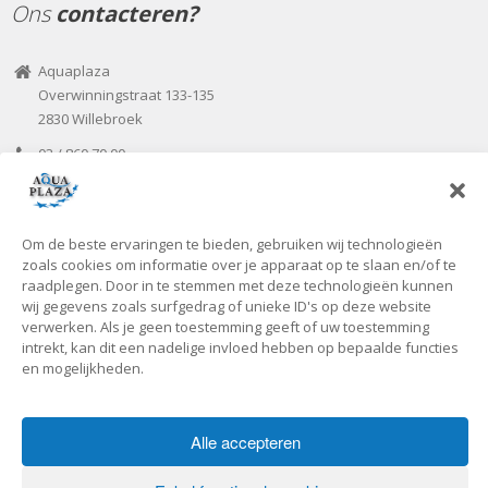
Ons
contacteren?
Aquaplaza
Overwinningstraat 133-135
2830 Willebroek
03 / 860 70 00
03 / 866 07 82
aquaplaza@seniorplaza.be
Om de beste ervaringen te bieden, gebruiken wij technologieën
Onze
openingsuren
zoals cookies om informatie over je apparaat op te slaan en/of te
raadplegen. Door in te stemmen met deze technologieën kunnen
wij gegevens zoals surfgedrag of unieke ID's op deze website
Voorlopig zijn we uitsluitend open tijdens de kantooruren of op
verwerken. Als je geen toestemming geeft of uw toestemming
individuele vraag!
intrekt, kan dit een nadelige invloed hebben op bepaalde functies
en mogelijkheden.
Alle accepteren
Copyright © 2019 - Aquaplaza -
Privacybeleid
-
Cookiebeleid
Home
Zwembad
Aquagym
Infraroodsauna
Sauna